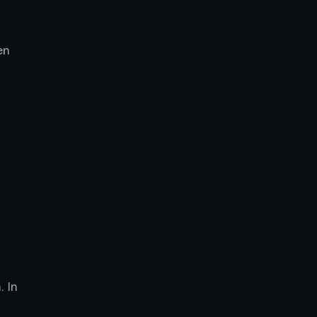
en
 In