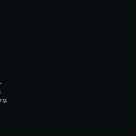
e
n
ng,