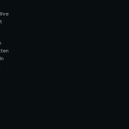
Ihre
t
n
tten
ln
e